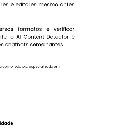
ores e editores mesmo antes
rsos formatos e verificar
e, o AI Content Detector é
os chatbots semelhantes.
ua como redatora especializada em
cidade