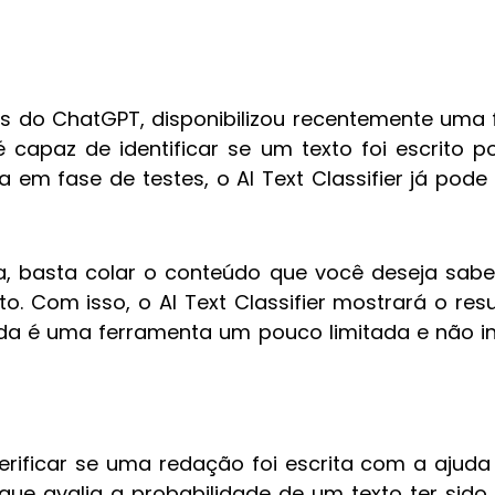
ás do ChatGPT, disponibilizou recentemente uma
 é capaz de identificar se um texto foi escrito p
eja em fase de testes, o AI Text Classifier já po
a, basta colar o conteúdo que você deseja saber 
xto. Com isso, o AI Text Classifier mostrará o re
inda é uma ferramenta um pouco limitada e não 
erificar se uma redação foi escrita com a ajud
e avalia a probabilidade de um texto ter sido 