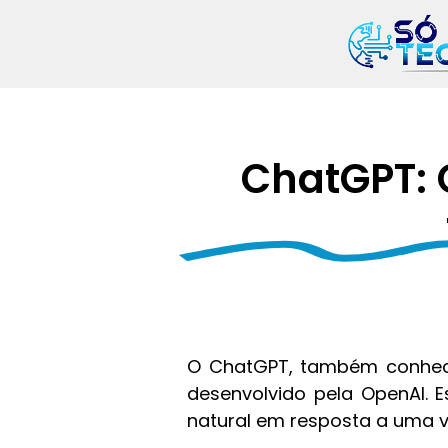
Ir
para
o
conteúdo
ChatGPT: 
O ChatGPT, também conhec
desenvolvido pela OpenAI. E
natural em resposta a uma 