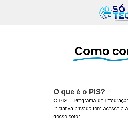
Ir
para
o
conteúdo
Como cons
O que é o PIS?
O PIS – Programa de Integraçã
iniciativa privada tem acesso a 
desse setor.