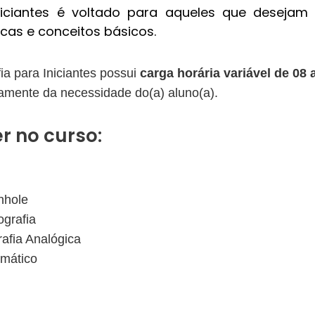
niciantes é voltado para aqueles que desejam 
cas e conceitos básicos.
fia para Iniciantes possui
carga horária variável de 08 
amente da necessidade do(a) aluno(a).
r no curso:
inhole
ografia
rafia Analógica
omático