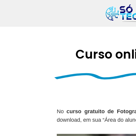
Ir
para
o
conteúdo
Curso onl
No
curso gratuito de Fotogra
download, em sua “Área do aluno