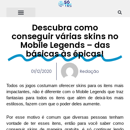
Ir
para
o
conteúdo
Descubra como
conseguir várias skins no
Mobile Legends – das
básicas às épicas!
01/12/2020
Redação
Todos os jogos costumam oferecer skins para os itens mais 
impactantes, não é diferente com o Mobile Legends que traz 
fantasias para todos os itens que além de deixá-los mais 
estilosos, fazem com que o poder deles aumente.
Por esse motivo é comum que diversas pessoas tenham 
vontade de ter esses itens, então para você saber como 
conseguir skins de maneira gratuita, é só continuar lendo 