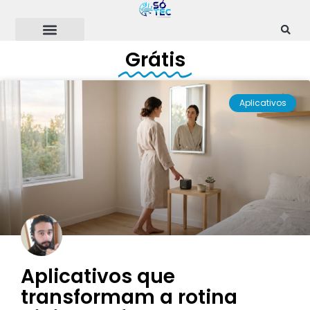
Ir
para
o
Grátis
conteúdo
Aplicativos
Aplicativos que
transformam a rotina